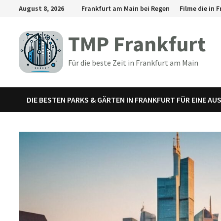
Zum
August 8, 2026
Frankfurt am Main bei Regen
Filme die in
Inhalt
springen
TMP Frankfurt
Für die beste Zeit in Frankfurt am Main
DIE BESTEN PARKS & GÄRTEN IN FRANKFURT FÜR EINE AU