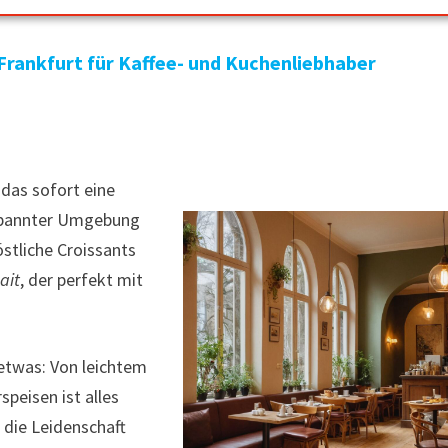
 Frankfurt für Kaffee- und Kuchenliebhaber
 das sofort eine
tspannter Umgebung
stliche Croissants
ait
, der perfekt mit
 etwas: Von leichtem
speisen ist alles
d die Leidenschaft