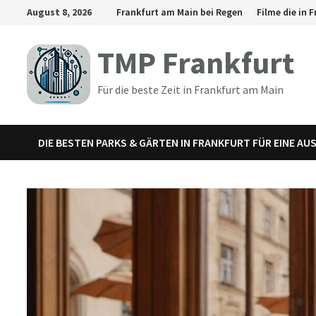
Zum
August 8, 2026
Frankfurt am Main bei Regen
Filme die in
Inhalt
springen
TMP Frankfurt
Für die beste Zeit in Frankfurt am Main
DIE BESTEN PARKS & GÄRTEN IN FRANKFURT FÜR EINE AU