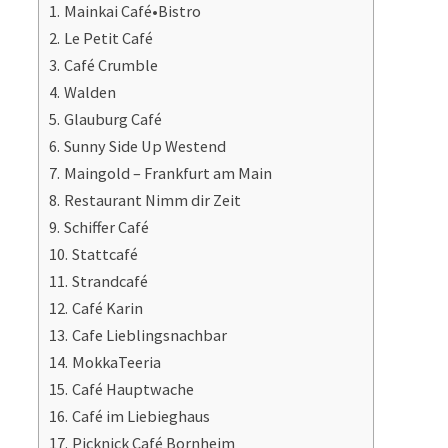
Mainkai Café•Bistro
Le Petit Café
Café Crumble
Walden
Glauburg Café
Sunny Side Up Westend
Maingold – Frankfurt am Main
Restaurant Nimm dir Zeit
Schiffer Café
Stattcafé
Strandcafé
Café Karin
Cafe Lieblingsnachbar
MokkaTeeria
Café Hauptwache
Café im Liebieghaus
Picknick Café Bornheim