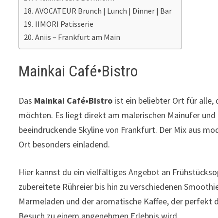
AVOCATEUR Brunch | Lunch | Dinner | Bar
IIMORI Patisserie
Aniis – Frankfurt am Main
Mainkai Café•Bistro
Das
Mainkai Café•Bistro
ist ein beliebter Ort für all
möchten. Es liegt direkt am malerischen Mainufer und
beeindruckende Skyline von Frankfurt. Der Mix aus 
Ort besonders einladend.
Hier kannst du ein vielfältiges Angebot an Frühstückso
zubereitete Rühreier bis hin zu verschiedenen Smoot
Marmeladen und der aromatische Kaffee, der perfekt da
Besuch zu einem angenehmen Erlebnis wird.